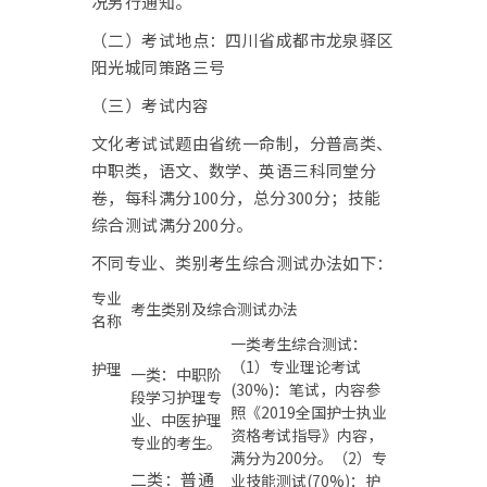
况另行通知。
（二）考试地点：四川省成都市龙泉驿区
阳光城同策路三号
（三）考试内容
文化考试试题由省统一命制，分普高类、
中职类，语文、数学、英语三科同堂分
卷，每科满分100分，总分300分；技能
综合测试满分200分。
不同专业、类别考生综合测试办法如下：
专业
考生类别及综合测试办法
名称
一类考生综合测试：
（1）专业理论考试
护理
一类：中职阶
(30%)：笔试，内容参
段学习护理专
照《2019全国护士执业
业、中医护理
资格考试指导》内容，
专业的考生。
满分为200分。（2）专
二类：普通
业技能测试(70%)：护