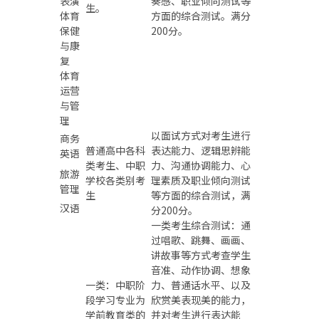
表演
奏感、职业倾向测试等
生。
体育
方面的综合测试。满分
保健
200分。
与康
复
体育
运营
与管
理
以面试方式对考生进行
商务
普通高中各科
表达能力、逻辑思辨能
英语
类考生、中职
力、沟通协调能力、心
旅游
学校各类别考
理素质及职业倾向测试
管理
生
等方面的综合测试，满
汉语
分200分。
一类考生综合测试：通
过唱歌、跳舞、画画、
讲故事等方式考查学生
音准、动作协调、想象
一类：中职阶
力、普通话水平、以及
段学习专业为
欣赏美表现美的能力，
学前教育类的
并对考生进行表达能