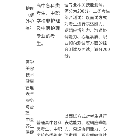
理专业相关技能测试，
高中各科类
护理
满分为200分。二类考生
考生、中职
（涉
综合测试：以面试方式
学校非护理
外护
对考生进行表达能力、
理）
及中医护理
逻辑应辨能力、沟通协
专业的考
调能力、心理素质、职
业倾向测试等方面的综
生。
合测试及面试，满分200
分。
医学
美容
技术
健康
管理
老年
服务
与管
理
以面试方式对考生进行
中医
普通高中各科
表达能力、逻辑应辨能
养生
类考生、中职
力、沟通协调能力、心
保健
学校各类别考
理素质、职业倾向测试