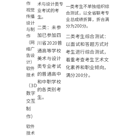
作
术与设计类专
一类考生不单独组织综
视觉
业考试的考
合测试，以全省联考专
传播
生。
业总成绩折算，折合满
设计
分为200分。
二类：未参
与制
加已参加四
作
二类考生综合测试：
（网
川省2020普
以面试和答题方式对
络广
通高等学校
考生进行综合测试，
告设
美术与设计
着重考查考生艺术文
计）
类专业考试
化素养和职业倾向，
软件
的普通高中
技术
满分200分。
和中职学校
（3D
的各类别考
数字
生。
交互
制
作）
软件
技术