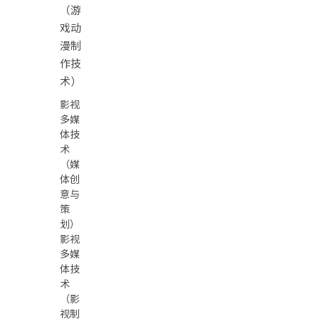
（游
戏动
漫制
作技
术）
影视
多媒
体技
术
（媒
体创
意与
策
划）
影视
多媒
体技
术
（影
视制