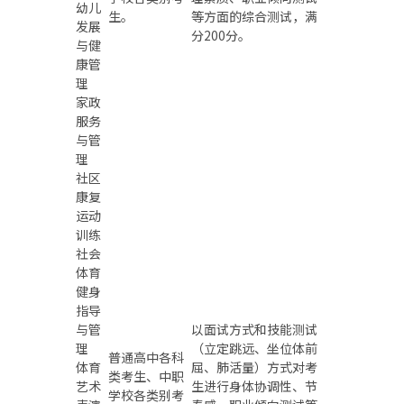
幼儿
生。
等方面的综合测试，满
发展
分200分。
与健
康管
理
家政
服务
与管
理
社区
康复
运动
训练
社会
体育
健身
指导
与管
以面试方式和技能测试
理
（立定跳远、坐位体前
普通高中各科
体育
屈、肺活量）方式对考
类考生、中职
艺术
生进行身体协调性、节
学校各类别考